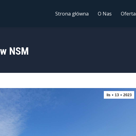
Strona główna
O Nas
Oferta
ów NSM
lis
13
2023