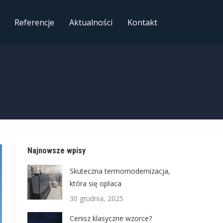
Referencje
Aktualności
Kontakt
Najnowsze wpisy
Skuteczna termomodernizacja,
która się opłaca
30 grudnia, 2025
Cenisz klasyczne wzorce?