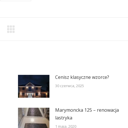
Cenisz klasyczne wzorce?
30 czerwca, 2025
Marymoncka 125 – renowacja
lastryka
1 maja, 2020